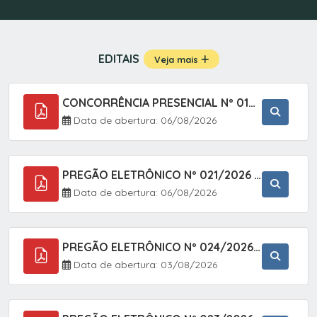
EDITAIS
Veja mais
CONCORRÊNCIA PRESENCIAL Nº 019/2025 - PAVIMENTAÇÃO ASFÁLTICA EM TRECHO DA RUA 2 NO BAIRRO VILA SOARES NO MUNICÍPIO DE SETE BARRAS/SP.
Data de abertura: 06/08/2026
PREGÃO ELETRÔNICO Nº 021/2026 - AQUISIÇÃO DE CONTENTORES E CARRINHOS, DESTINADOS A COLETIVA E MANEJO DE RESÍDUOS SÓLIDOS, ATRAVÉS DO SISTEMA DE REGISTRO DE PREÇOS (SRP)
Data de abertura: 06/08/2026
PREGÃO ELETRÔNICO Nº 024/2026 - AQUISIÇÃO DE GÁS MEDICINAL TIPO OXIGÊNIO (1,00 M3, 3,00 M3 E 10,00 M3), EM ATENDIMENTO À SECRETARIA MUNICIPAL DE SAÚDE, ATRAVÉS DO SISTEMA DE REGISTRO DE PREÇOS (SRP)
Data de abertura: 03/08/2026