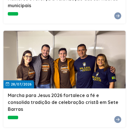
Cultura, Esporte e Lazer, Paulo Thomas, prestigiou os
municipais
formandos e destacou a importância da educação como
ferramenta de transformação social. "A educação abre
portas, transforma histórias e cria oportunidades. A
retomada e a ampliação da EJA representam um
compromisso da nossa gestão com a inclusão,
oferecendo a jovens e adultos a oportunidade de
concluir seus estudos e construir um futuro melhor.
Cada certificado entregue simboliza esforço,
determinação e a certeza de que investir em educação
é investir no desenvolvimento de Sete Barras."A
Prefeitura de Sete Barras também agradeceu ao SESI,
parceiro fundamental na retomada e ampliação da
Educação de Jovens e Adultos, aos professores, à
equipe da Secretaria Municipal de Educação e a todos
os profissionais que contribuíram para que esse
28/07/2026
importante projeto voltasse a transformar a vida de
dezenas de famílias.
Marcha para Jesus 2026 fortalece a fé e
consolida tradição de celebração cristã em Sete
Barras