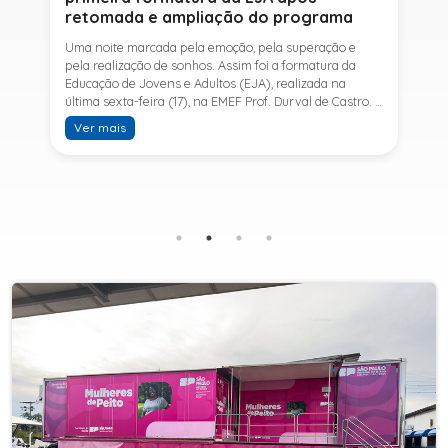
retomada e ampliação do programa
Uma noite marcada pela emoção, pela superação e
pela realização de sonhos. Assim foi a formatura da
Educação de Jovens e Adultos (EJA), realizada na
última sexta-feira (17), na EMEF Prof. Durval de Castro. A
cerimônia celebrou a conclusão dos estudos de 53
Ver mais
alunos e entrou para a história ao marcar a primeira
formatura do Ensino Fundamental II e do Ensino Médio
desde a retomada e ampliação da modalidade no
município.A retomada da EJA foi viabilizada por meio
da parceria entre a Prefeitura de Sete Barras, por
intermédio da Secretaria Municipal de Educação, e o
SESI, ampliando o acesso à educação e oferecendo uma
nova oportunidade para jovens e adultos que decidiram
retomar os estudos.A última turma da Educação de
Jovens e Adultos formada pelo município foi em 2016,
contemplando apenas o Ensino Fundamental I (1º ao 5º
ano). Após nove anos, a modalidade voltou a ser
oferecida em Sete Barras e, a partir de agosto de 2025,
passou por uma importante ampliação. Em parceria
com o SESI, a Prefeitura passou a disponibilizar também
o Ensino Fundamental II (6º ao 9º ano) e o Ensino
Médio, ampliando significativamente as oportunidades
para que jovens e adultos concluam sua formação.A