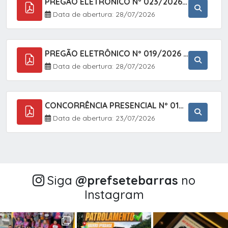
PREGÃO ELETRÔNICO Nº 023/2026 - AQUISIÇÃO DE ENXOVAL INFANTIL, EM ATENDIMENTO À SECRETARIA MUNICIPAL DE EDUCAÇÃO, ATRAVÉS DO SISTEMA DE REGISTRO DE PREÇOS (SRP).
Data de abertura: 28/07/2026
PREGÃO ELETRÔNICO Nº 019/2026 - CONTRATAÇÃO DE EMPRESA ESPECIALIZADA PARA A PRESTAÇÃO DE SERVIÇOS VETERINÁRIOS CLÍNICOS E CIRÚRGICOS, COM FOCO EM AÇÕES DE SAÚDE PÚBLICA, BEM-ESTAR ANIMAL E CONTROLE POPULACIONAL ÉTICO DE CÃES E GATOS, EM ATENDIMENTO À
Data de abertura: 28/07/2026
CONCORRÊNCIA PRESENCIAL Nº 018/2026 - PAVIMENTAÇÃO ASFÁLTICA NO BAIRRO VOTUPOCA ? ESTRADA DA RAPOSA, NO MUNICÍPIO DE SETE BARRAS/SP
Data de abertura: 23/07/2026
Siga
@‌prefsetebarras
no
Instagram