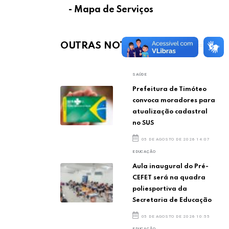
- Mapa de Serviços
OUTRAS NOTÍCIAS
SAÚDE
Prefeitura de Timóteo
convoca moradores para
atualização cadastral
no SUS
05 DE AGOSTO DE 2026 14:07
EDUCAÇÃO
Aula inaugural do Pré-
CEFET será na quadra
poliesportiva da
Secretaria de Educação
05 DE AGOSTO DE 2026 10:55
EDUCAÇÃO