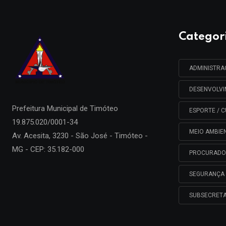
Categor
ADMINISTR
DESENVOLV
Prefeitura Municipal de
Timóteo
ESPORTE / C
19.875.020/0001-34
MEIO AMBIE
Av. Acesita, 3230 - São José - Timóteo -
MG - CEP: 35.182-000
PROCURADO
SEGURANÇA 
SUBSECRETA