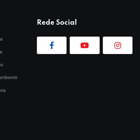
Rede Social
ia
a
mo
Ambiente
ria