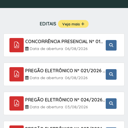
EDITAIS
Veja mais
CONCORRÊNCIA PRESENCIAL Nº 019/2025 - PAVIMENTAÇÃO ASFÁLTICA EM TRECHO DA RUA 2 NO BAIRRO VILA SOARES NO MUNICÍPIO DE SETE BARRAS/SP.
Data de abertura: 06/08/2026
PREGÃO ELETRÔNICO Nº 021/2026 - AQUISIÇÃO DE CONTENTORES E CARRINHOS, DESTINADOS A COLETIVA E MANEJO DE RESÍDUOS SÓLIDOS, ATRAVÉS DO SISTEMA DE REGISTRO DE PREÇOS (SRP)
Data de abertura: 06/08/2026
PREGÃO ELETRÔNICO Nº 024/2026 - AQUISIÇÃO DE GÁS MEDICINAL TIPO OXIGÊNIO (1,00 M3, 3,00 M3 E 10,00 M3), EM ATENDIMENTO À SECRETARIA MUNICIPAL DE SAÚDE, ATRAVÉS DO SISTEMA DE REGISTRO DE PREÇOS (SRP)
Data de abertura: 03/08/2026