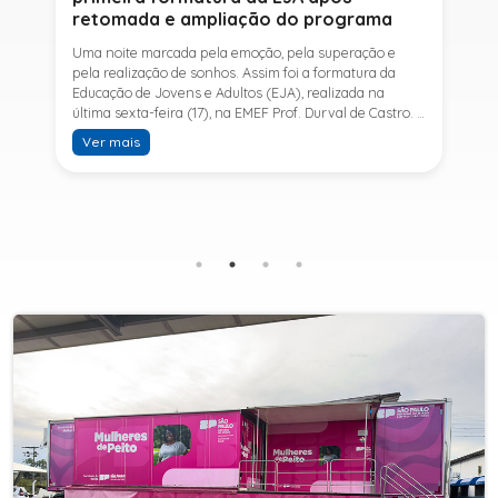
retomada e ampliação do programa
Uma noite marcada pela emoção, pela superação e
pela realização de sonhos. Assim foi a formatura da
Educação de Jovens e Adultos (EJA), realizada na
última sexta-feira (17), na EMEF Prof. Durval de Castro. A
cerimônia celebrou a conclusão dos estudos de 53
Ver mais
alunos e entrou para a história ao marcar a primeira
formatura do Ensino Fundamental II e do Ensino Médio
desde a retomada e ampliação da modalidade no
município.A retomada da EJA foi viabilizada por meio
da parceria entre a Prefeitura de Sete Barras, por
intermédio da Secretaria Municipal de Educação, e o
SESI, ampliando o acesso à educação e oferecendo uma
nova oportunidade para jovens e adultos que decidiram
retomar os estudos.A última turma da Educação de
Jovens e Adultos formada pelo município foi em 2016,
contemplando apenas o Ensino Fundamental I (1º ao 5º
ano). Após nove anos, a modalidade voltou a ser
oferecida em Sete Barras e, a partir de agosto de 2025,
passou por uma importante ampliação. Em parceria
com o SESI, a Prefeitura passou a disponibilizar também
o Ensino Fundamental II (6º ao 9º ano) e o Ensino
Médio, ampliando significativamente as oportunidades
para que jovens e adultos concluam sua formação.A